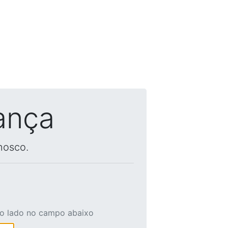
ança
nosco.
ao lado no campo abaixo