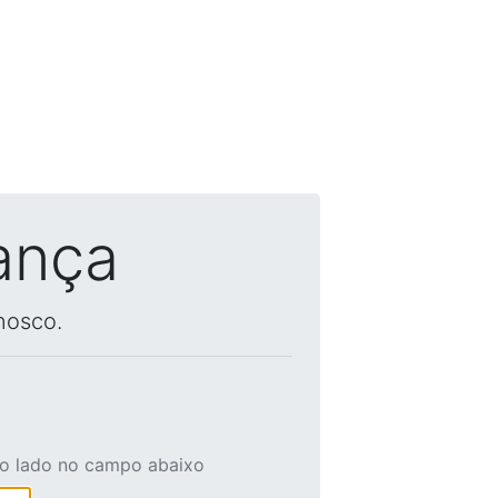
ança
nosco.
ao lado no campo abaixo