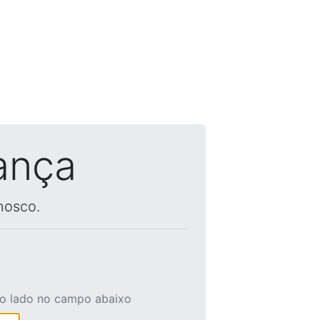
ança
nosco.
ao lado no campo abaixo