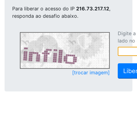
Para liberar o acesso
do IP
216.73.217.12
,
responda ao desafio abaixo.
Digite 
lado no
[trocar imagem]