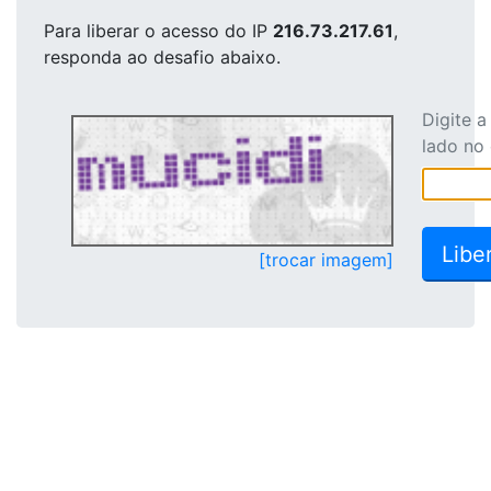
Para liberar o acesso
do IP
216.73.217.61
,
responda ao desafio abaixo.
Digite 
lado no
[trocar imagem]