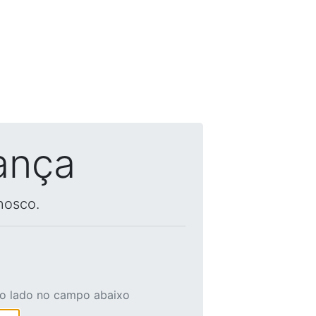
ança
nosco.
ao lado no campo abaixo