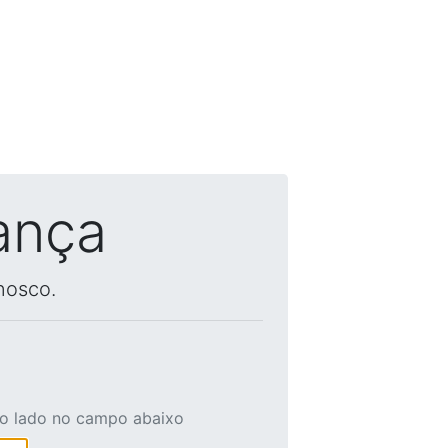
ança
nosco.
ao lado no campo abaixo