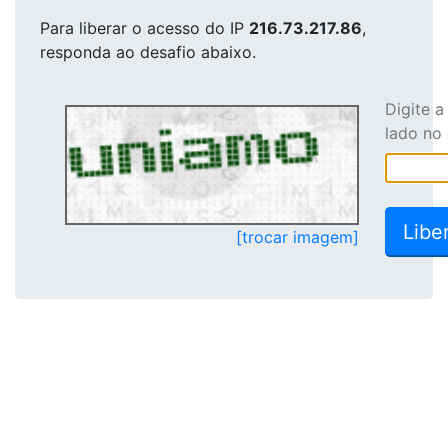
Para liberar o acesso
do IP
216.73.217.86
,
responda ao desafio abaixo.
Digite 
lado no
[trocar imagem]