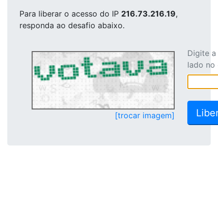
Para liberar o acesso
do IP
216.73.216.19
,
responda ao desafio abaixo.
Digite 
lado no
[trocar imagem]