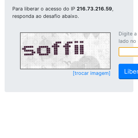
Para liberar o acesso
do IP
216.73.216.59
,
responda ao desafio abaixo.
Digite 
lado no
[trocar imagem]