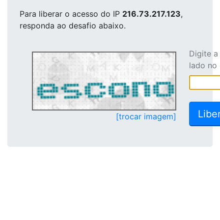
Para liberar o acesso
do IP
216.73.217.123
,
responda ao desafio abaixo.
Digite 
lado no
[trocar imagem]