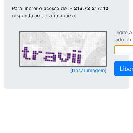
Para liberar o acesso
do IP
216.73.217.112
,
responda ao desafio abaixo.
Digite 
lado no
[trocar imagem]