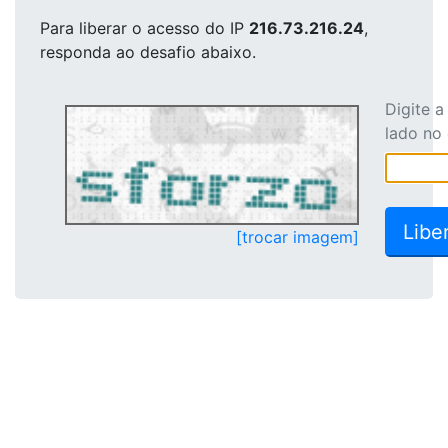
Para liberar o acesso
do IP
216.73.216.24
,
responda ao desafio abaixo.
Digite 
lado no
[trocar imagem]