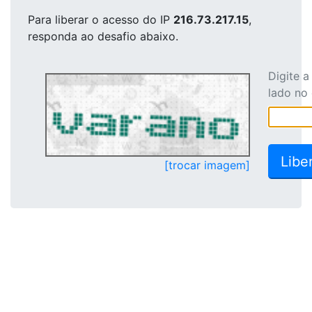
Para liberar o acesso
do IP
216.73.217.15
,
responda ao desafio abaixo.
Digite 
lado no
[trocar imagem]