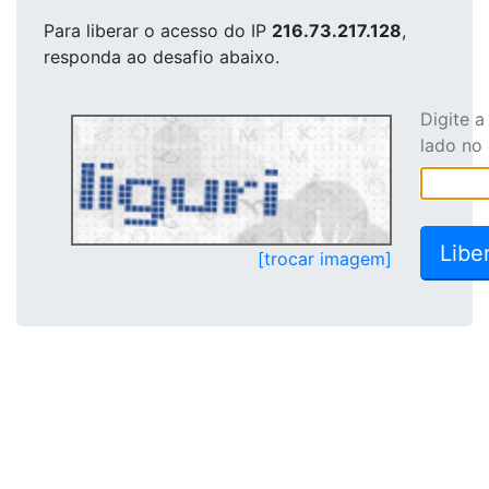
Para liberar o acesso
do IP
216.73.217.128
,
responda ao desafio abaixo.
Digite 
lado no
[trocar imagem]