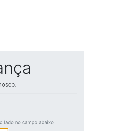
ança
nosco.
ao lado no campo abaixo