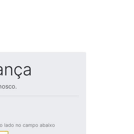
ança
nosco.
ao lado no campo abaixo