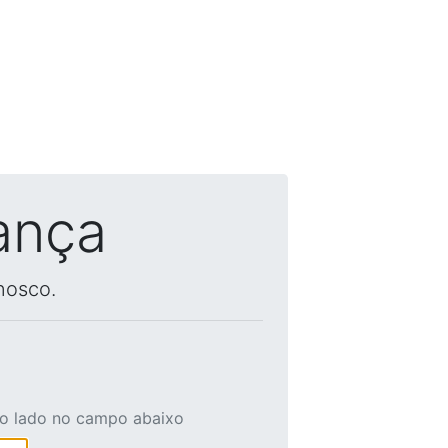
ança
nosco.
ao lado no campo abaixo