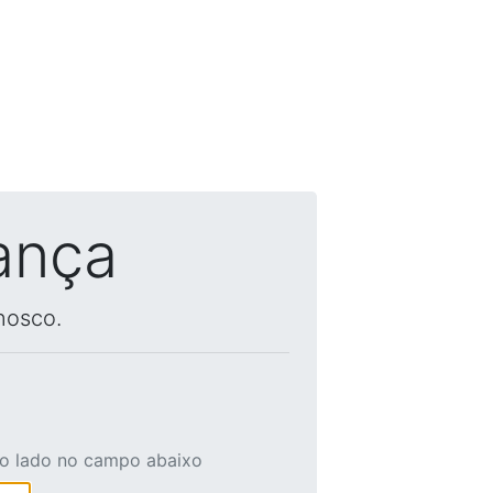
ança
nosco.
ao lado no campo abaixo