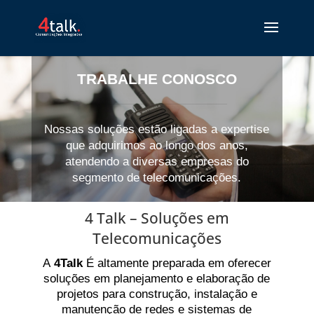
TRABALHE CONOSCO
Nossas soluções estão ligadas a expertise
que adquirimos ao longo dos anos,
atendendo a diversas empresas do
segmento de telecomunicações.
4 Talk – Soluções em
Telecomunicações
A
4Talk
É altamente preparada em oferecer
soluções em planejamento e elaboração de
projetos para construção, instalação e
manutenção de redes e sistemas de