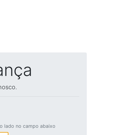
ança
nosco.
ao lado no campo abaixo