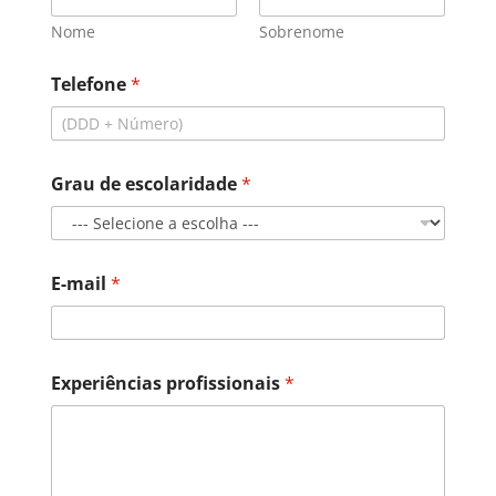
Nome
Sobrenome
Telefone
*
N
Grau de escolaridade
*
o
m
e
T
e
E-mail
*
l
e
f
o
n
Experiências profissionais
*
e
E
-
m
a