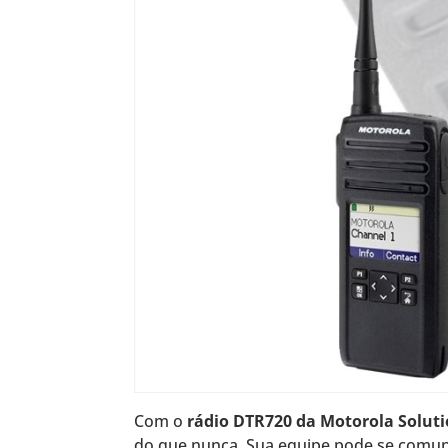
Com o
rádio DTR720 da Motorola Solut
do que nunca. Sua equipe pode se comuni