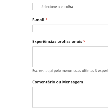
n
e
e
s
c
E-mail
*
o
l
a
r
i
Experiências profissionais
*
d
a
d
e
N
o
Escreva aqui pelo menos suas últimas 3 exper
m
e
Comentário ou Mensagem