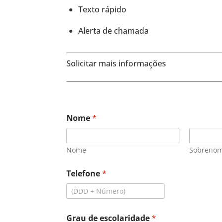
Texto rápido
Alerta de chamada
Solicitar mais informações
Nome
*
Nome
Sobreno
T
Telefone
*
e
l
e
f
o
Grau de escolaridade
*