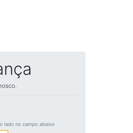
ança
nosco.
ao lado no campo abaixo