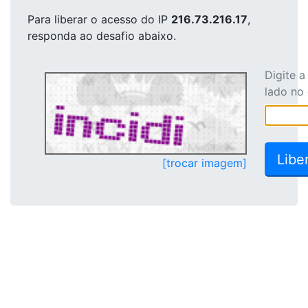
Para liberar o acesso
do IP
216.73.216.17
,
responda ao desafio abaixo.
Digite 
lado no
[trocar imagem]