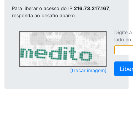
Para liberar o acesso
do IP
216.73.217.167
,
responda ao desafio abaixo.
Digite 
lado no
[trocar imagem]