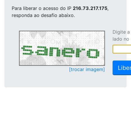
Para liberar o acesso
do IP
216.73.217.175
,
responda ao desafio abaixo.
Digite 
lado no
[trocar imagem]