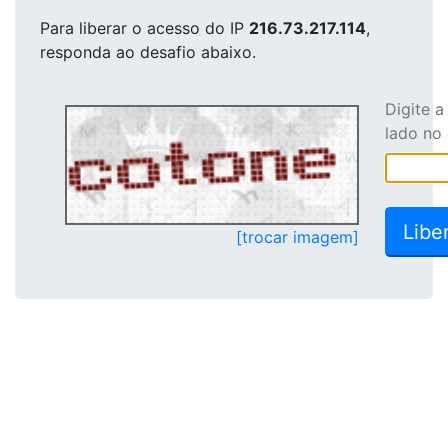
Para liberar o acesso
do IP
216.73.217.114
,
responda ao desafio abaixo.
Digite 
lado no
[trocar imagem]