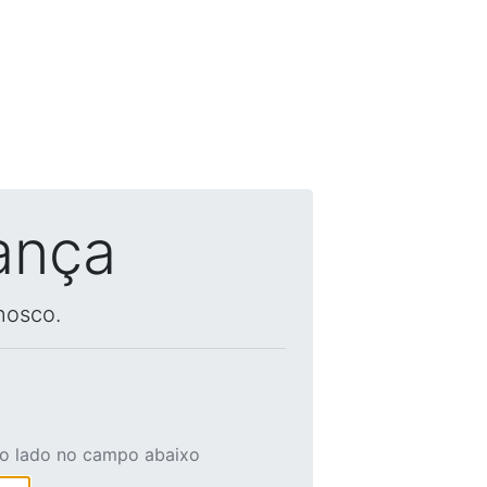
ança
nosco.
ao lado no campo abaixo