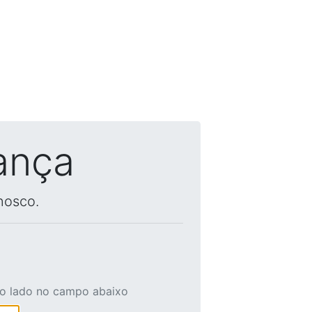
ança
nosco.
ao lado no campo abaixo