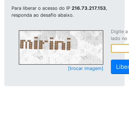
Para liberar o acesso
do IP
216.73.217.153
,
responda ao desafio abaixo.
Digite 
lado no
[trocar imagem]