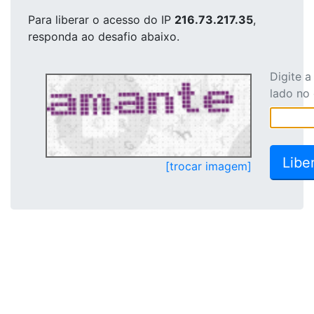
Para liberar o acesso
do IP
216.73.217.35
,
responda ao desafio abaixo.
Digite 
lado no
[trocar imagem]