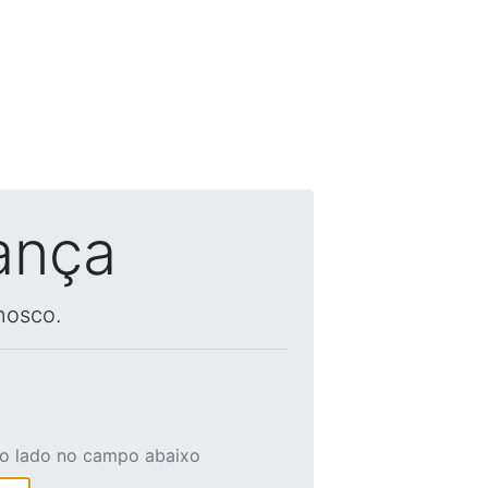
ança
nosco.
ao lado no campo abaixo