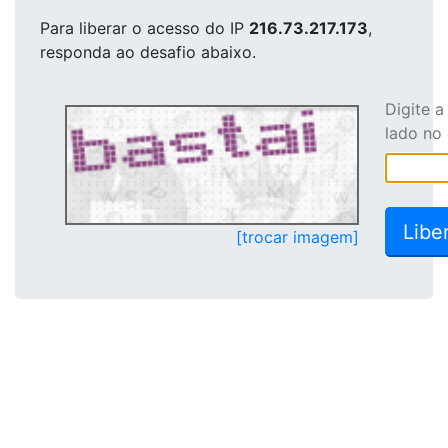
Para liberar o acesso
do IP
216.73.217.173
,
responda ao desafio abaixo.
Digite 
lado no
[trocar imagem]