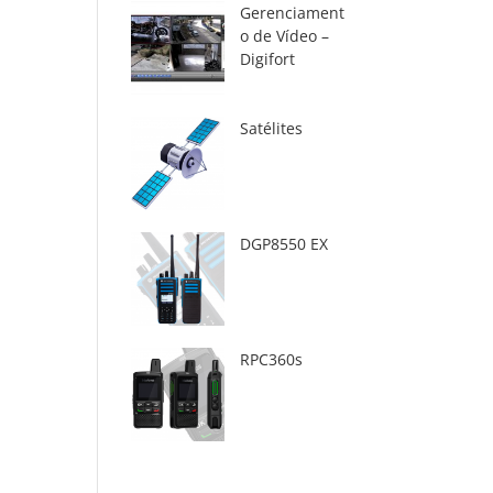
Gerenciament
o de Vídeo –
Digifort
Satélites
DGP8550 EX
RPC360s