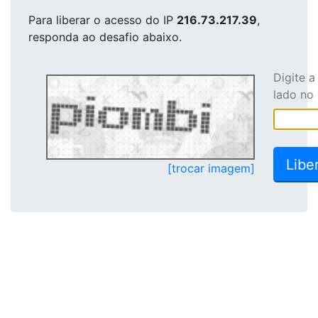
Para liberar o acesso
do IP
216.73.217.39
,
responda ao desafio abaixo.
Digite 
lado no
[trocar imagem]