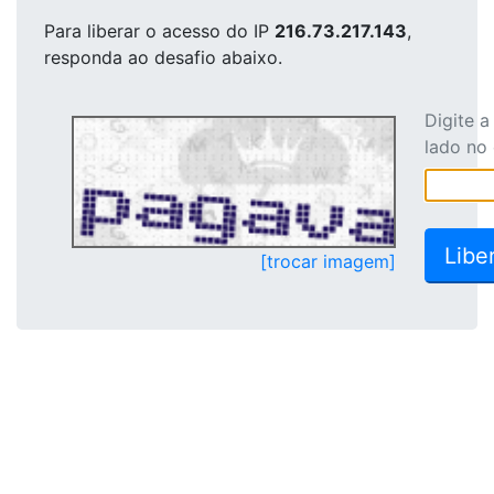
Para liberar o acesso
do IP
216.73.217.143
,
responda ao desafio abaixo.
Digite 
lado no
[trocar imagem]