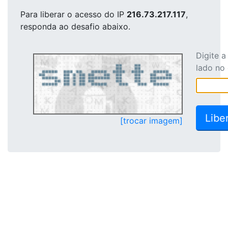
Para liberar o acesso
do IP
216.73.217.117
,
responda ao desafio abaixo.
Digite 
lado no
[trocar imagem]