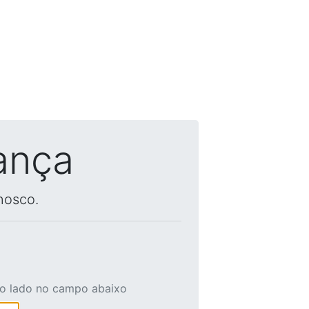
ança
nosco.
ao lado no campo abaixo