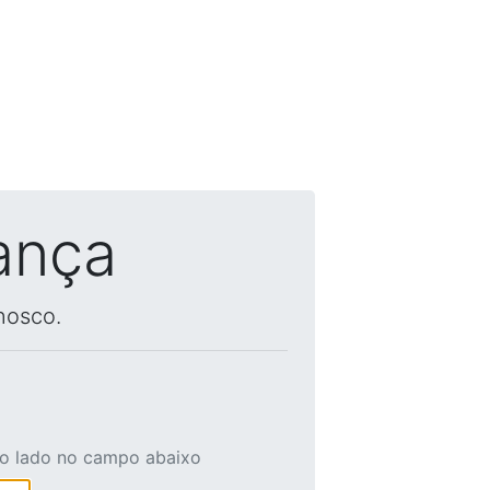
ança
nosco.
ao lado no campo abaixo